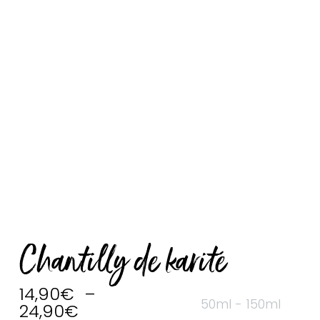
Chantilly de karité
14,90
€
–
50ml - 150ml
24,90
€