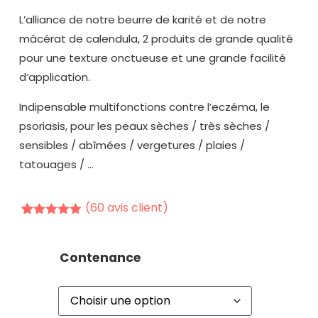
L’alliance de notre beurre de karité et de notre
mâcérat de calendula, 2 produits de grande qualité
pour une texture onctueuse et une grande facilité
d’application.
Indipensable multifonctions contre l’eczéma, le
psoriasis, pour les peaux sèches / très sèches /
sensibles / abîmées / vergetures / plaies /
tatouages / …
(
60
avis client)
Noté
60
4.92
sur 5
basé sur
Contenance
notations
client