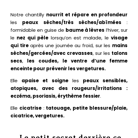
Notre chantilly
nourrit et répare
en profondeur
les
peaux sèches/très sèches/abîmées
:
formidable en guise de
baume à lèvres
l’hiver, sur
le
nez qui pèle
lorsqu’on est malade, le
visage
qui tire
après une journée au froid, sur les
mains
sèches/gercées/avec crevasses
, sur les
talons
secs
,
les coudes, le ventre d’une femme
enceinte pour prévenir les vergetures.
Elle
apaise et soigne
les
peaux sensibles,
atopiques, avec des rougeurs/irritations :
eczéma, psoriasis, érythème fessier
.
Elle
cicatrise
:
tatouage, petite blessure/plaie,
cicatrice, vergetures.
Le petit secret derrière ce