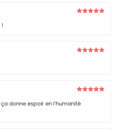
Note
5
sur
5
 !
Note
5
sur
5
Note
5
sur
5
r ça donne espoir en l’humanité