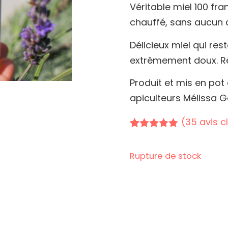
Véritable miel 100 fra
chauffé, sans aucun aj
Délicieux miel qui rest
extrêmement doux. Réc
Produit et mis en pot
apiculteurs Mélissa 
(
35
avis cl
Noté
35
5.00
sur 5
basé sur
Rupture de stock
notations
client