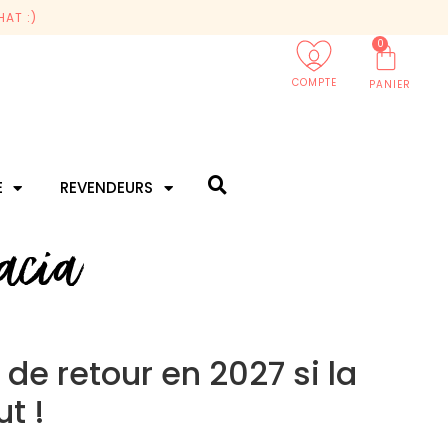
AT :)
0
COMPTE
PANIER
E
REVENDEURS
acia
 de retour en 2027 si la
t !