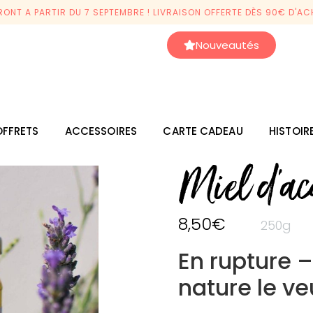
ONT A PARTIR DU 7 SEPTEMBRE ! LIVRAISON OFFERTE DÈS 90€ D'ACH
Nouveautés
FFRETS
ACCESSOIRES
CARTE CADEAU
HISTOIR
Miel d'ac
8,50
€
250g
En rupture –
nature le veu