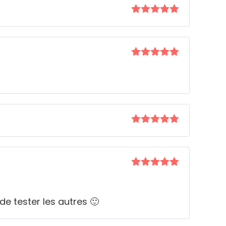
Note
5
sur
5
Note
5
sur
5
Note
5
sur
5
Note
5
sur
5
de tester les autres 🙂