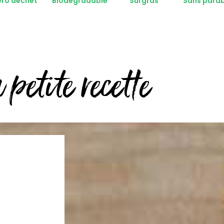
éro déchet
Biodégradable
Surgras
Sans para
petite recette