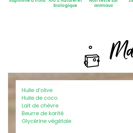
Saponifié à froid
100% naturel et
Non testé sur
Z
biologique
animaux
Ma 
Huile d’olive
Huile de coco
Lait de chèvre
Beurre de karité
Glycérine végétale