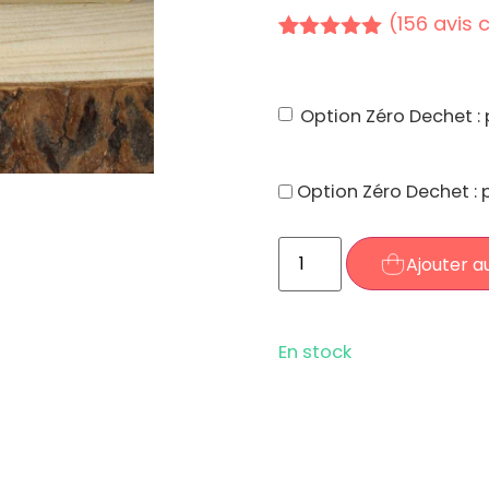
(
156
avis c
Noté
156
4.97
sur 5
basé sur
notations
Option Zéro Dechet :
client
Option Zéro Dechet :
Ajouter a
En stock