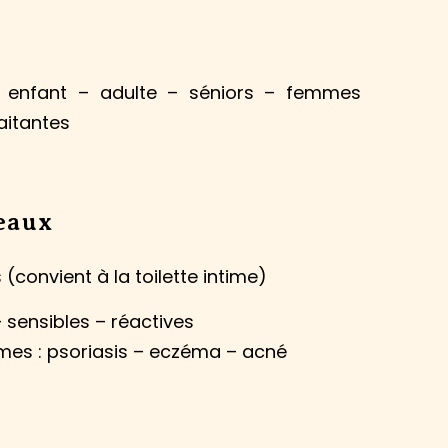
 enfant – adulte – séniors – femmes
laitantes
eaux
(convient à la toilette intime)
– sensibles – réactives
mes : psoriasis – eczéma – acné