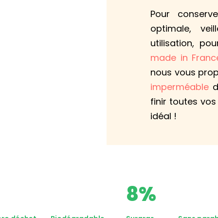
Pour conserv
optimale, ve
utilisation, p
made in Franc
nous vous pro
imperméable
de
finir toutes vo
idéal !
8%