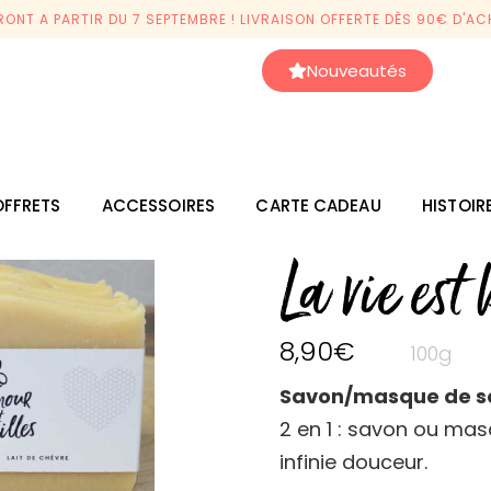
ONT A PARTIR DU 7 SEPTEMBRE ! LIVRAISON OFFERTE DÈS 90€ D'ACH
Nouveautés
FFRETS
ACCESSOIRES
CARTE CADEAU
HISTOIR
La vie est 
8,90
€
100g
Savon/masque de s
2 en 1 : savon ou mas
infinie douceur.