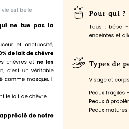
vie est belle
Pour qui ?
qui ne tue pas la
Tous : bébé –
enceintes et al
uceur et onctuosité,
0% de lait de chèvre
es chèvres et
ne les
Types de p
n, c’est un véritable
isé comme masque. Il
Visage et corps 
Peaux fragiles 
t le lait de chèvre.
Peaux à problè
Peaux matures
t apprécié de notre