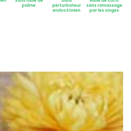
ben
Sans huile de
Sans
Huile de coco
palme
perturbateur
sans ramassage
endoctrinien
par les singes