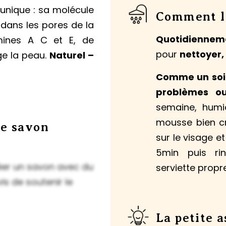
 unique : sa molécule
Comment l'
 dans les pores de la
Quotidiennem
mines A C et E, de
pour
nettoyer,
ge la peau.
Naturel –
Comme un soin
problèmes ou
semaine, humid
mousse bien c
ce savon
sur le visage et
5min puis ri
réer un savon avec du
serviette propre
is de soutenir le
La petite 