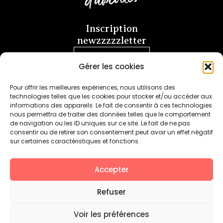
Inscription
newzzzzzletter
Je m'abonne
Gérer les cookies
Pour offrir les meilleures expériences, nous utilisons des
technologies telles que les cookies pour stocker et/ou accéder aux
informations des appareils. Le fait de consentir à ces technologies
nous permettra de traiter des données telles que le comportement
de navigation ou les ID uniques sur ce site. Le fait de ne pas
+
SAVONS DE SOIN & MIEL FABRIQUÉS
consentir ou de retirer son consentement peut avoir un effet négatif
EN FRANCE AVEC
sur certaines caractéristiques et fonctions.
Accepter
Refuser
ARTISANAT FRANÇAIS
Voir les préférences