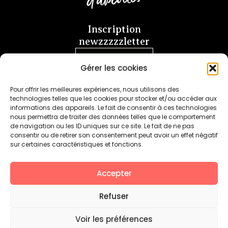
Inscription
newzzzzzletter
Je m'abonne
Gérer les cookies
Pour offrir les meilleures expériences, nous utilisons des
technologies telles que les cookies pour stocker et/ou accéder aux
informations des appareils. Le fait de consentir à ces technologies
nous permettra de traiter des données telles que le comportement
de navigation ou les ID uniques sur ce site. Le fait de ne pas
+
SAVONS DE SOIN & MIEL FABRIQUÉS
consentir ou de retirer son consentement peut avoir un effet négatif
EN FRANCE AVEC
sur certaines caractéristiques et fonctions.
Accepter
Refuser
ARTISANAT FRANÇAIS
Voir les préférences